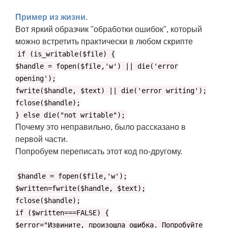
Пример из жизни.
Вот яркий образчик "обработки ошибок", который
можно встретить практически в любом скрипте
if (is_writable($file) {
$handle = fopen($file,'w') || die('error
opening');
fwrite($handle, $text) || die('error writing');
fclose($handle);
} else die("not writable");
Почему это неправильно, было рассказано в
первой части.
Попробуем переписать этот код по-другому.
$handle = fopen($file,'w');
$written=fwrite($handle, $text);
fclose($handle);
if ($written===FALSE) {
$error="Извините, произошла ошибка. Попробуйте