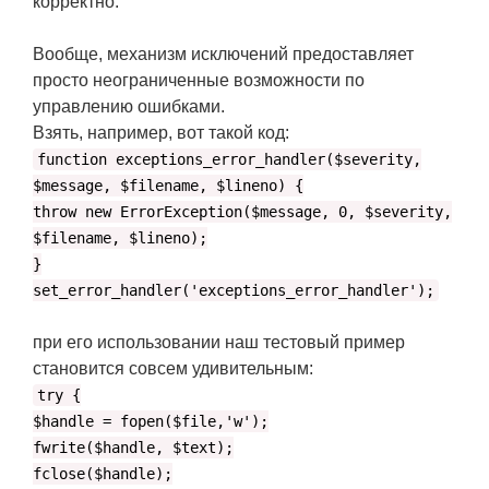
корректно.
Вообще, механизм исключений предоставляет
просто неограниченные возможности по
управлению ошибками.
Взять, например, вот такой код:
function exceptions_error_handler($severity,
$message, $filename, $lineno) {
throw new ErrorException($message, 0, $severity,
$filename, $lineno);
}
set_error_handler('exceptions_error_handler');
при его использовании наш тестовый пример
становится совсем удивительным:
try {
$handle = fopen($file,'w');
fwrite($handle, $text);
fclose($handle);