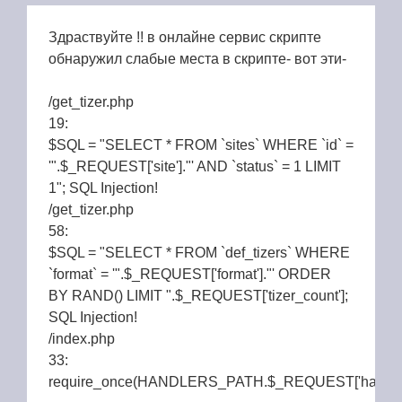
Здраствуйте !! в онлайне сервис скрипте
обнаружил слабые места в скрипте- вот эти-
/get_tizer.php
19:
$SQL = "SELECT * FROM `sites` WHERE `id` =
'".$_REQUEST['site']."' AND `status` = 1 LIMIT
1"; SQL Injection!
/get_tizer.php
58:
$SQL = "SELECT * FROM `def_tizers` WHERE
`format` = '".$_REQUEST['format']."' ORDER
BY RAND() LIMIT ".$_REQUEST['tizer_count'];
SQL Injection!
/index.php
33:
require_once(HANDLERS_PATH.$_REQUEST['handler'].