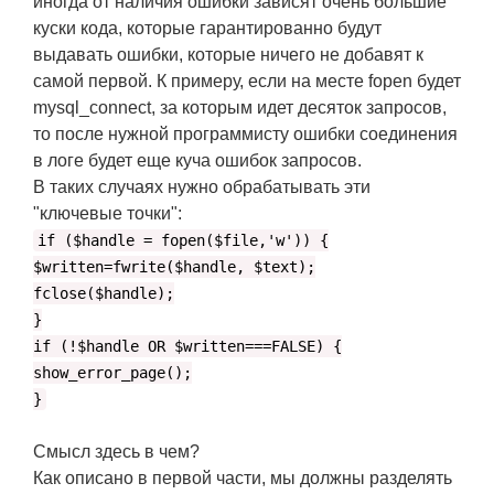
иногда от наличия ошибки зависят очень большие
куски кода, которые гарантированно будут
выдавать ошибки, которые ничего не добавят к
самой первой. К примеру, если на месте fopen будет
mysql_connect, за которым идет десяток запросов,
то после нужной программисту ошибки соединения
в логе будет еще куча ошибок запросов.
В таких случаях нужно обрабатывать эти
"ключевые точки":
if ($handle = fopen($file,'w')) {
$written=fwrite($handle, $text);
fclose($handle);
}
if (!$handle OR $written===FALSE) {
show_error_page();
}
Смысл здесь в чем?
Как описано в первой части, мы должны разделять