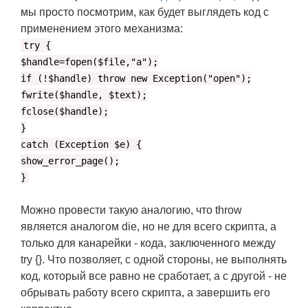
мы просто посмотрим, как будет выглядеть код с
применением этого механизма:
try {
$handle=fopen($file,"a");
if (!$handle) throw new Exception("open");
fwrite($handle, $text);
fclose($handle);
}
catch (Exception $e) {
show_error_page();
}
Можно провести такую аналогию, что throw
является аналогом die, но не для всего скрипта, а
только для канарейки - кода, заключенного между
try {}. Что позволяет, с одной стороны, не выполнять
код, который все равно не сработает, а с другой - не
обрывать работу всего скрипта, а завершить его