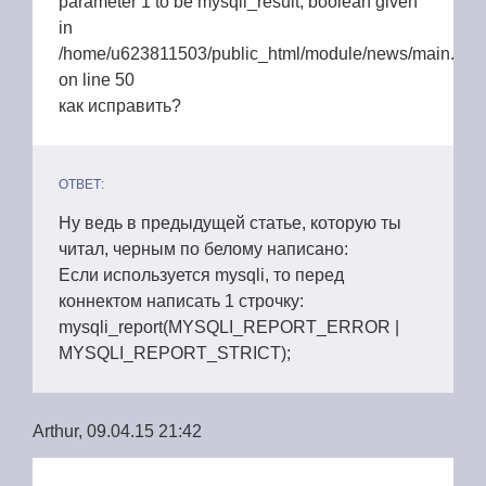
parameter 1 to be mysqli_result, boolean given
in
/home/u623811503/public_html/module/news/main.php
on line 50
как исправить?
ОТВЕТ:
Ну ведь в предыдущей статье, которую ты
читал, черным по белому написано:
Если используется mysqli, то перед
коннектом написать 1 строчку:
mysqli_report(MYSQLI_REPORT_ERROR |
MYSQLI_REPORT_STRICT);
Arthur, 09.04.15 21:42