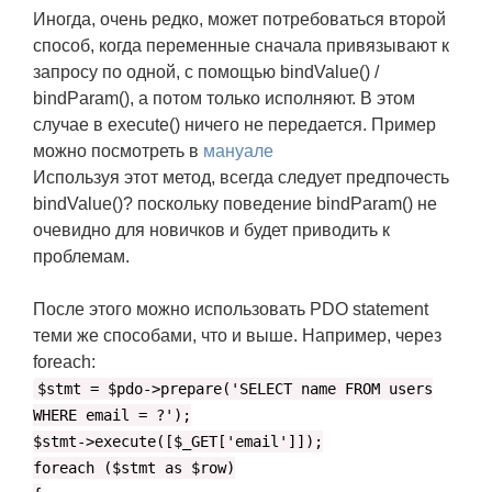
Иногда, очень редко, может потребоваться второй
способ, когда переменные сначала привязывают к
запросу по одной, с помощью bindValue() /
bindParam(), а потом только исполняют. В этом
случае в execute() ничего не передается. Пример
можно посмотреть в
мануале
Используя этот метод, всегда следует предпочесть
bindValue()? поскольку поведение bindParam() не
очевидно для новичков и будет приводить к
проблемам.
После этого можно использовать PDO statement
теми же способами, что и выше. Например, через
foreach:
$stmt = $pdo->prepare('SELECT name FROM users
WHERE email = ?');
$stmt->execute([$_GET['email']]);
foreach ($stmt as $row)