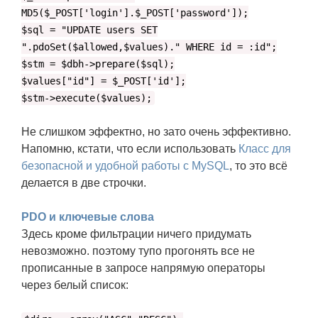
MD5($_POST['login'].$_POST['password']);
$sql = "UPDATE users SET
".pdoSet($allowed,$values)." WHERE id = :id";
$stm = $dbh->prepare($sql);
$values["id"] = $_POST['id'];
$stm->execute($values);
Не слишком эффектно, но зато очень эффективно.
Напомню, кстати, что если использовать
Класс для
безопасной и удобной работы с MySQL
, то это всё
делается в две строчки.
PDO и ключевые слова
Здесь кроме фильтрации ничего придумать
невозможно. поэтому тупо прогонять все не
прописанные в запросе напрямую операторы
через белый список: