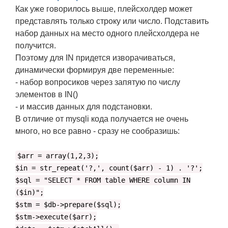
Как уже говорилось выше, плейсхолдер может
представлять только строку или число. Подставить
набор данных на место одного плейсхолдера не
получится.
Поэтому для IN придется изворачиваться,
динамически формируя две переменные:
- набор вопросиков через запятую по числу
элементов в IN()
- и массив данных для подстановки.
В отличие от mysqli кода получается не очень
много, но все равно - сразу не сообразишь:
$arr = array(1,2,3);
$in = str_repeat('?,', count($arr) - 1) . '?';
$sql = "SELECT * FROM table WHERE column IN
($in)";
$stm = $db->prepare($sql);
$stm->execute($arr);