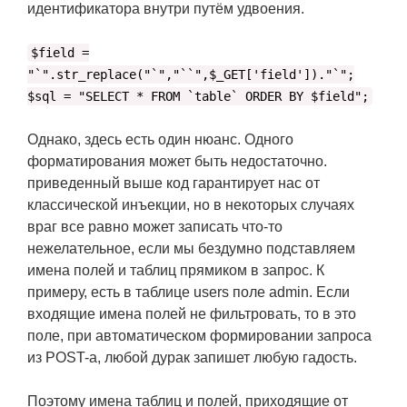
идентификатора внутри путём удвоения.
$field =
"`".str_replace("`","``",$_GET['field'])."`";
$sql = "SELECT * FROM `table` ORDER BY $field";
Однако, здесь есть один нюанс. Одного
форматирования может быть недостаточно.
приведенный выше код гарантирует нас от
классической инъекции, но в некоторых случаях
враг все равно может записать что-то
нежелательное, если мы бездумно подставляем
имена полей и таблиц прямиком в запрос. К
примеру, есть в таблице users поле admin. Если
входящие имена полей не фильтровать, то в это
поле, при автоматическом формировании запроса
из POST-а, любой дурак запишет любую гадость.
Поэтому имена таблиц и полей, приходящие от