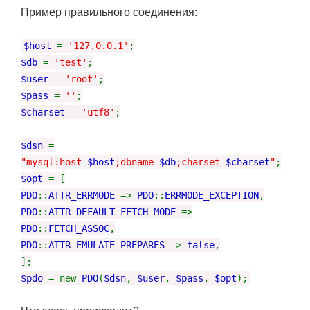
Пример правильного соединения:
$host
=
'127.0.0.1'
;
$db
=
'test'
;
$user
=
'root'
;
$pass
=
''
;
$charset
=
'utf8'
;
$dsn
=
"mysql:host=
$host
;dbname=
$db
;charset=
$charset
"
;
$opt
= [
PDO
::
ATTR_ERRMODE
=>
PDO
::
ERRMODE_EXCEPTION
,
PDO
::
ATTR_DEFAULT_FETCH_MODE
=>
PDO
::
FETCH_ASSOC
,
PDO
::
ATTR_EMULATE_PREPARES
=>
false
,
];
$pdo
= new
PDO
(
$dsn
,
$user
,
$pass
,
$opt
);