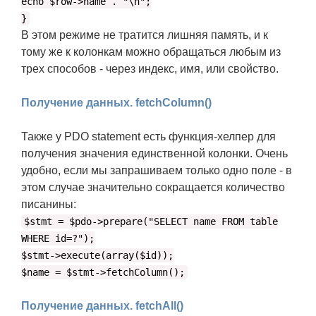
echo $row->name . "\n";
}
В этом режиме не тратится лишняя память, и к
тому же к колонкам можно обращаться любым из
трех способов - через индекс, имя, или свойство.
Получение данных. fetchColumn()
Также у PDO statement есть функция-хелпер для
получения значения единственной колонки. Очень
удобно, если мы запрашиваем только одно поле - в
этом случае значительно сокращается количество
писанины:
$stmt = $pdo->prepare("SELECT name FROM table
WHERE id=?");
$stmt->execute(array($id));
$name = $stmt->fetchColumn();
Получение данных. fetchAll()