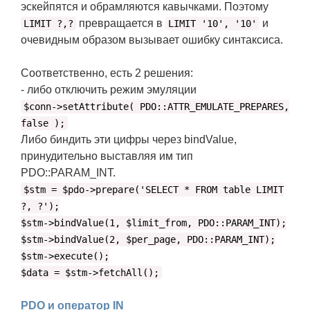
эскейпятся и обрамляются кавычками. Поэтому
превращается в
и
LIMIT ?,?
LIMIT '10', '10'
очевидным образом вызывает ошибку синтаксиса.
Соответственно, есть 2 решения:
- либо отключить режим эмуляции
$conn->setAttribute( PDO::ATTR_EMULATE_PREPARES,
false );
Либо биндить эти цифры через bindValue,
принудительно выставляя им тип
PDO::PARAM_INT.
$stm = $pdo->prepare('SELECT * FROM table LIMIT
?, ?');
$stm->bindValue(1, $limit_from, PDO::PARAM_INT);
$stm->bindValue(2, $per_page, PDO::PARAM_INT);
$stm->execute();
$data = $stm->fetchAll();
PDO и оператор IN