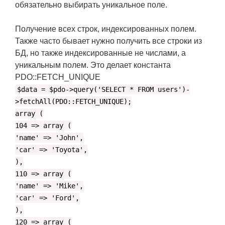
обязательно выбирать уникальное поле.
Получение всех строк, индексированных полем.
Также часто бывает нужно получить все строки из
БД, но также индексированные не числами, а
уникальным полем. Это делает константа
PDO::FETCH_UNIQUE
$data = $pdo->query('SELECT * FROM users')-
>fetchAll(PDO::FETCH_UNIQUE);
array (
104 => array (
'name' => 'John',
'car' => 'Toyota',
),
110 => array (
'name' => 'Mike',
'car' => 'Ford',
),
120 => array (