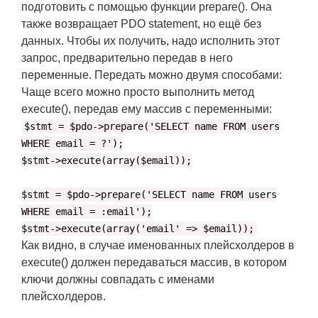
подготовить с помощью функции prepare(). Она
также возвращает PDO statement, но ещё без
данных. Чтобы их получить, надо исполнить этот
запрос, предварительно передав в него
переменные. Передать можно двумя способами:
Чаще всего можно просто выполнить метод
execute(), передав ему массив с переменными:
$stmt = $pdo->prepare('SELECT name FROM users
WHERE email = ?');
$stmt->execute(array($email));
$stmt = $pdo->prepare('SELECT name FROM users
WHERE email = :email');
$stmt->execute(array('email' => $email));
Как видно, в случае именованных плейсхолдеров в
execute() должен передаваться массив, в котором
ключи должны совпадать с именами
плейсхолдеров.