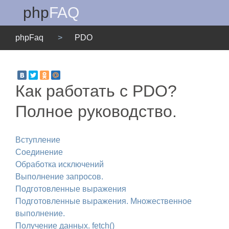
php
FAQ
Меню
phpFaq
PDO
Как работать с PDO?
Полное руководство.
Вступление
Соединение
Обработка исключений
Выполнение запросов.
Подготовленные выражения
Подготовленные выражения. Множественное
выполнение.
Получение данных. fetch()