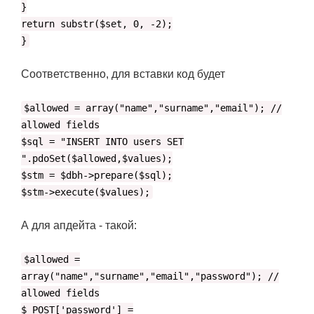
}
return substr($set, 0, -2);
}
Соответственно, для вставки код будет
$allowed = array("name","surname","email"); //
allowed fields
$sql = "INSERT INTO users SET
".pdoSet($allowed,$values);
$stm = $dbh->prepare($sql);
$stm->execute($values);
А для апдейта - такой:
$allowed =
array("name","surname","email","password"); //
allowed fields
$_POST['password'] =