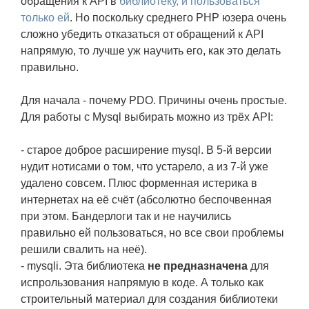
обращения к API в
библиотеку, и пользоваться
только ей
. Но поскольку среднего РНР юзера очень
сложно убедить отказаться от обращений к API
напрямую, то лучше уж научить его, как это делать
правильно.
Для начала - почему PDO. Причины очень простые.
Для работы с Mysql выбирать можно из трёх API:
- старое доброе расширение mysql. В 5-й версии
нудит нотисами о том, что устарело, а из 7-й уже
удалено совсем. Плюс форменная истерика в
интернетах на её счёт (абсолютно беспочвенная
при этом. Бандерлоги так и не научились
правильно ей пользоваться, но все свои проблемы
решили свалить на неё).
- mysqli. Эта библиотека
не предназначена
для
испрользования напрямую в коде. А только как
строительный материал для создания библиотеки