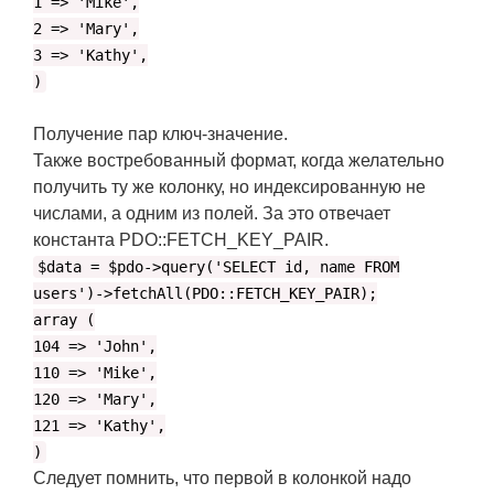
1 => 'Mike',
2 => 'Mary',
3 => 'Kathy',
)
Получение пар ключ-значение.
Также востребованный формат, когда желательно
получить ту же колонку, но индексированную не
числами, а одним из полей. За это отвечает
константа PDO::FETCH_KEY_PAIR.
$data = $pdo->query('SELECT id, name FROM
users')->fetchAll(PDO::FETCH_KEY_PAIR);
array (
104 => 'John',
110 => 'Mike',
120 => 'Mary',
121 => 'Kathy',
)
Следует помнить, что первой в колонкой надо