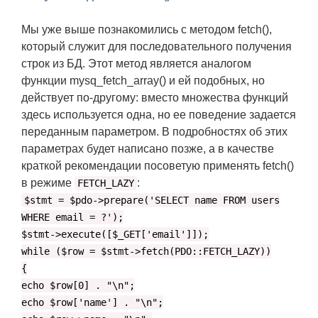
Мы уже выше познакомились с методом fetch(),
который служит для последовательного получения
строк из БД. Этот метод является аналогом
функции mysq_fetch_array() и ей подобных, но
действует по-другому: вместо множества функций
здесь используется одна, но ее поведение задается
переданным параметром. В подробностях об этих
параметрах будет написано позже, а в качестве
краткой рекомендации посоветую применять fetch()
в режиме
:
FETCH_LAZY
$stmt = $pdo->prepare('SELECT name FROM users
WHERE email = ?');
$stmt->execute([$_GET['email']]);
while ($row = $stmt->fetch(PDO::FETCH_LAZY))
{
echo $row[0] . "\n";
echo $row['name'] . "\n";