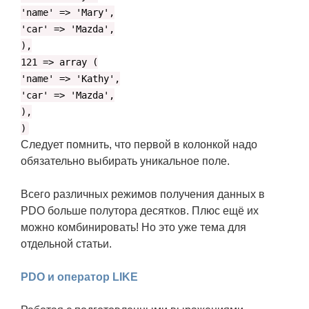
'name' => 'Mary',
'car' => 'Mazda',
),
121 => array (
'name' => 'Kathy',
'car' => 'Mazda',
),
)
Следует помнить, что первой в колонкой надо
обязательно выбирать уникальное поле.
Всего различных режимов получения данных в
PDO больше полутора десятков. Плюс ещё их
можно комбинировать! Но это уже тема для
отдельной статьи.
PDO и оператор LIKE