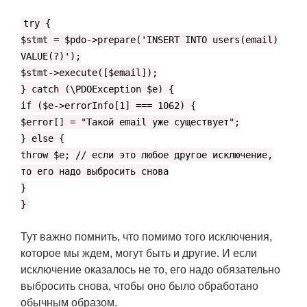
try {
$stmt = $pdo->prepare('INSERT INTO users(email)
VALUE(?)');
$stmt->execute([$email]);
} catch (\PDOException $e) {
if ($e->errorInfo[1] === 1062) {
$error[] = "Такой email уже существует";
} else {
throw $e; // если это любое другое исключение,
то его надо выбросить снова
}
}
Тут важно помнить, что помимо того исключения,
которое мы ждем, могут быть и другие. И если
исключение оказалось не то, его надо обязательно
выбросить снова, чтобы оно было обработано
обычным образом.