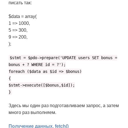
писать так:
$data = array(
1 => 1000,
5 => 300,
9 => 200,
);
$stmt = $pdo->prepare('UPDATE users SET bonus =
bonus + ? WHERE id = ?');
foreach ($data as $id => $bonus)
{
$stmt->execute([$bonus,$id]);
}
Здесь мы один раз подготавливаем запрос, а затем
много раз выполняем.
Получение данных. fetch()