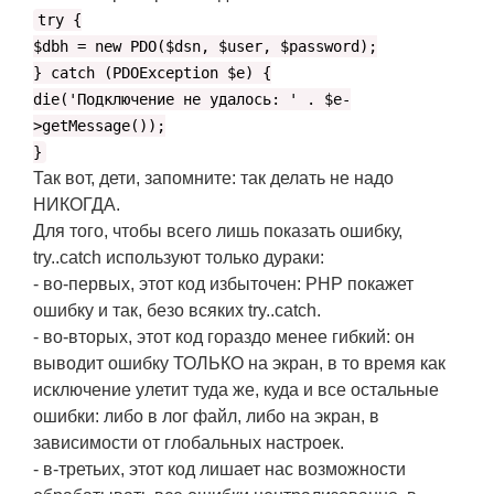
try {
$dbh = new PDO($dsn, $user, $password);
} catch (PDOException $e) {
die('Подключение не удалось: ' . $e-
>getMessage());
}
Так вот, дети, запомните: так делать не надо
НИКОГДА.
Для того, чтобы всего лишь показать ошибку,
try..catch используют только дураки:
- во-первых, этот код избыточен: РНР покажет
ошибку и так, безо всяких try..catch.
- во-вторых, этот код гораздо менее гибкий: он
выводит ошибку ТОЛЬКО на экран, в то время как
исключение улетит туда же, куда и все остальные
ошибки: либо в лог файл, либо на экран, в
зависимости от глобальных настроек.
- в-третьих, этот код лишает нас возможности