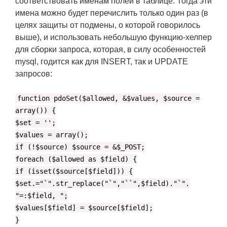
соответствовать именам полей в таблице. Тогда эти
имена можно будет перечислить только один раз (в
целях защиты от подмены, о которой говорилось
выше), и использовать небольшую функцию-хелпер
для сборки запроса, которая, в силу особенностей
mysql, годится как для INSERT, так и UPDATE
запросов:
function pdoSet($allowed, &$values, $source =
array()) {
$set = '';
$values = array();
if (!$source) $source = &$_POST;
foreach ($allowed as $field) {
if (isset($source[$field])) {
$set.="`".str_replace("`","``",$field)."`".
"=:$field, ";
$values[$field] = $source[$field];
}