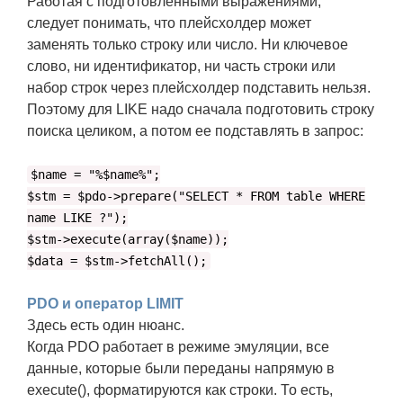
Работая с подготовленными выражениями,
следует понимать, что плейсхолдер может
заменять только строку или число. Ни ключевое
слово, ни идентификатор, ни часть строки или
набор строк через плейсхолдер подставить нельзя.
Поэтому для LIKE надо сначала подготовить строку
поиска целиком, а потом ее подставлять в запрос:
$name = "%$name%";
$stm = $pdo->prepare("SELECT * FROM table WHERE
name LIKE ?");
$stm->execute(array($name));
$data = $stm->fetchAll();
PDO и оператор LIMIT
Здесь есть один нюанс.
Когда PDO работает в режиме эмуляции, все
данные, которые были переданы напрямую в
execute(), форматируются как строки. То есть,